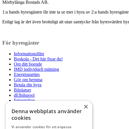
Mörbylånga Bostads AB.
1:a hands hyresgästen får inte ta ur mer i hyra av 2:a hands hyresgäste
Enligt lag är det även brottsligt att utan samtycke från hyresvärden hy
För hyresgäster
Informationsfilm
Boskola - Det här fixar du!
Om ditt boende
IMD individuell mätning
Energispartips
Gör om hemma
Betala din hyra
Bilplatser
dElbilspool
Felanmälan
×
Störning
Denna webbplats använder
Huskurage
Gemensamma utrymmen
cookies
Yttre miljön
Sopor och sortering
Vi använder cookies för att anpassa