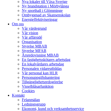
Nya lokaler till Växa Sverige
Ny brandstation i Mörbylånga
Ny sporthall i Glömminge
Ombyggnad av Skansenskolan
Energieffektiviseringar
Om oss
Vår värdegrund
Vår vision
Vår affärsidé
Organisation
Styrelse MBAB
Styrelse MFAB
Årsredovisning MBAB
En fastighetsskötares arbetsdag
En lokalvårdares arbetsdag
Personalen vidareutbildas
Vår personal kan HLR
Personuppgiftshantering
Tillgänglighetsredogörelse
Visselblåsarfunktion
Cookies
Kontakt
Felanmälan
Ledningsgrupp
Ekonomi, kund och verksamhetsservice