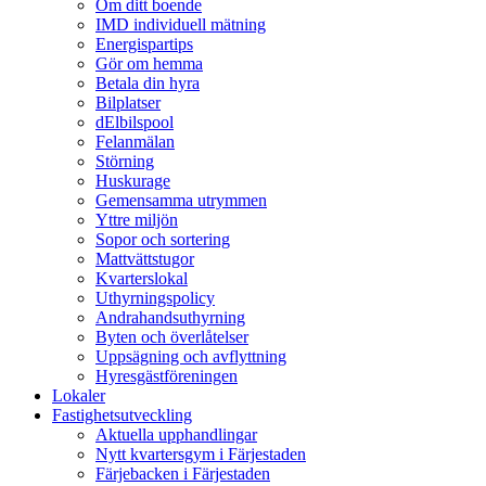
Om ditt boende
IMD individuell mätning
Energispartips
Gör om hemma
Betala din hyra
Bilplatser
dElbilspool
Felanmälan
Störning
Huskurage
Gemensamma utrymmen
Yttre miljön
Sopor och sortering
Mattvättstugor
Kvarterslokal
Uthyrningspolicy
Andrahandsuthyrning
Byten och överlåtelser
Uppsägning och avflyttning
Hyresgästföreningen
Lokaler
Fastighetsutveckling
Aktuella upphandlingar
Nytt kvartersgym i Färjestaden
Färjebacken i Färjestaden