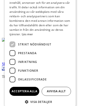
Mattvättstugor
innehåll, annonser och för att analysera vår
Kvarterslokal
trafik. Vi delar också information om din
Uthyrningspolicy
användning av vår webbplats med våra
Andrahandsuthyrning
reklam- och analyspartners som kan
Byten och överlåtelser
kombinera den med annan information som
Uppsägning och avflyttning
du har tillhandahållit dem eller som de har
Hyresgästföreningen
samlat in från din användning av deras
tjänster.
Läs mer
STRIKT NÖDVÄNDIGT
PRESTANDA
INRIKTNING
Skip to content
Open toolbar
FUNKTIONER
Tillgänglighet
OKLASSIFICERADE
Öka textstorlek
Minska textstorlek
ACCEPTERA ALLA
AVVISA ALLT
Hög kontrast
Reset
VISA DETALJER