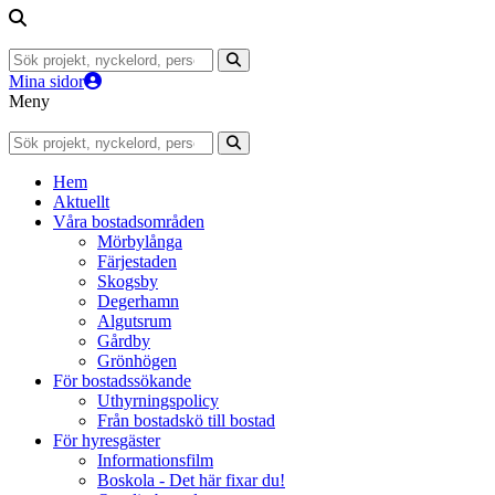
Mina sidor
Meny
Hem
Aktuellt
Våra bostadsområden
Mörbylånga
Färjestaden
Skogsby
Degerhamn
Algutsrum
Gårdby
Grönhögen
För bostadssökande
Uthyrningspolicy
Från bostadskö till bostad
För hyresgäster
Informationsfilm
Boskola - Det här fixar du!