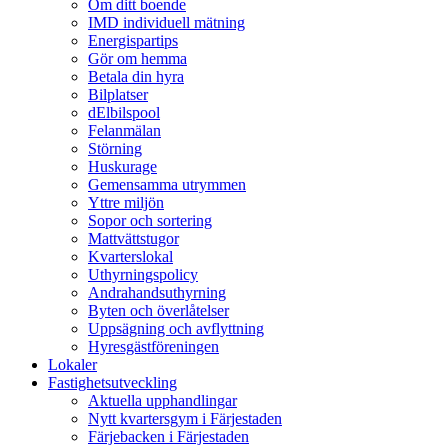
Om ditt boende
IMD individuell mätning
Energispartips
Gör om hemma
Betala din hyra
Bilplatser
dElbilspool
Felanmälan
Störning
Huskurage
Gemensamma utrymmen
Yttre miljön
Sopor och sortering
Mattvättstugor
Kvarterslokal
Uthyrningspolicy
Andrahandsuthyrning
Byten och överlåtelser
Uppsägning och avflyttning
Hyresgästföreningen
Lokaler
Fastighetsutveckling
Aktuella upphandlingar
Nytt kvartersgym i Färjestaden
Färjebacken i Färjestaden