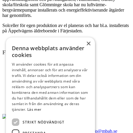
skola/förskola samt Glömminge skola har nu luftvärme-
bergvärmepumpar installerats och energieffektiviserande åtgärder
har genomförts.
Solceller för egen produktion av el planeras och har bl.a. installerats
på Äppelvägens äldreboende i Färjestaden.
×
Denna webbplats använder
Fastighetsutveckling
cookies
Aktuella upphandlingar
Vi använder cookies för att anpassa
Nytt kvartersgym i Färjestaden
innehåll, annonser och för att analysera vår
Färjebacken i Färjestaden
trafik. Vi delar också information om din
Nya lokaler till Växa Sverige
användning av vår webbplats med våra
Ny brandstation i Mörbylånga
reklam- och analyspartners som kan
Ny sporthall i Glömminge
kombinera den med annan information som
Ombyggnad av Skansenskolan
du har tillhandahållit dem eller som de har
Energieffektiviseringar
samlat in från din användning av deras
tjänster.
Läs mer
STRIKT NÖDVÄNDIGT
Köpmangatan 32, 386 50 Mörbylånga |
info@mbab.se