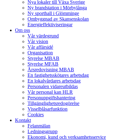
Nya lokaler till Växa Sverige
Ny brandstation i Mörbylånga
Ny sporthall i Glömminge
Ombyggnad av Skansenskolan
Energieffektiviseringar
Om oss
Vår värdegrund
Vår vision
Vår affärsidé
Organisation
Styrelse MBAB
Styrelse MFAB
Årsredovisning MBAB
En fastighetsskötares arbetsdag
En lokalvårdares arbetsdag
Personalen vidareutbildas
Vår personal kan HLR
Personuppgiftshantering
Tillgänglighetsredogörelse
Visselblåsarfunktion
Cookies
Kontakt
Felanmälan
Ledningsgrupp
Ekonomi, kund och verksamhetsservice