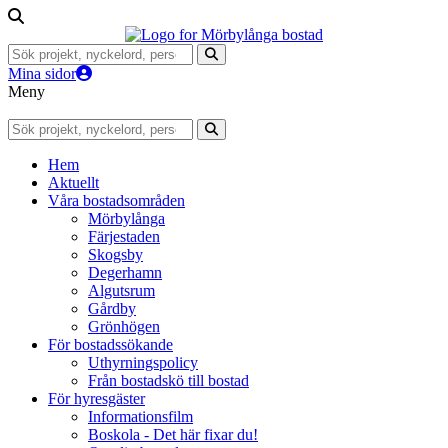
Mina sidor
Meny
Hem
Aktuellt
Våra bostadsområden
Mörbylånga
Färjestaden
Skogsby
Degerhamn
Algutsrum
Gårdby
Grönhögen
För bostadssökande
Uthyrningspolicy
Från bostadskö till bostad
För hyresgäster
Informationsfilm
Boskola - Det här fixar du!