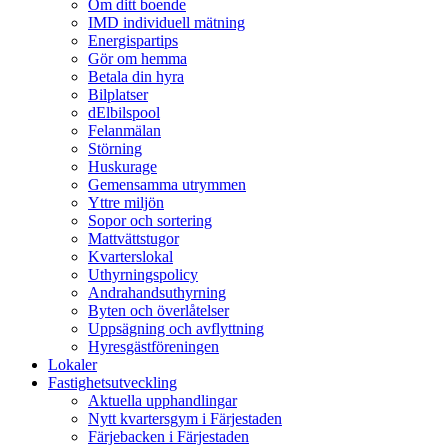
Om ditt boende
IMD individuell mätning
Energispartips
Gör om hemma
Betala din hyra
Bilplatser
dElbilspool
Felanmälan
Störning
Huskurage
Gemensamma utrymmen
Yttre miljön
Sopor och sortering
Mattvättstugor
Kvarterslokal
Uthyrningspolicy
Andrahandsuthyrning
Byten och överlåtelser
Uppsägning och avflyttning
Hyresgästföreningen
Lokaler
Fastighetsutveckling
Aktuella upphandlingar
Nytt kvartersgym i Färjestaden
Färjebacken i Färjestaden