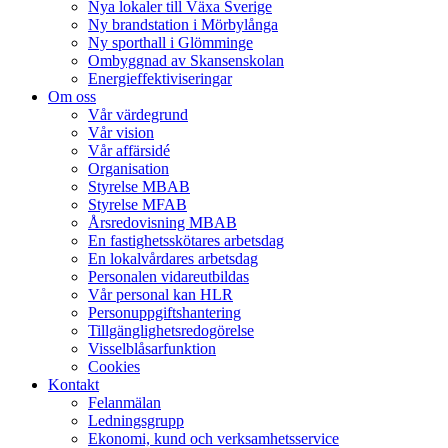
Nya lokaler till Växa Sverige
Ny brandstation i Mörbylånga
Ny sporthall i Glömminge
Ombyggnad av Skansenskolan
Energieffektiviseringar
Om oss
Vår värdegrund
Vår vision
Vår affärsidé
Organisation
Styrelse MBAB
Styrelse MFAB
Årsredovisning MBAB
En fastighetsskötares arbetsdag
En lokalvårdares arbetsdag
Personalen vidareutbildas
Vår personal kan HLR
Personuppgiftshantering
Tillgänglighetsredogörelse
Visselblåsarfunktion
Cookies
Kontakt
Felanmälan
Ledningsgrupp
Ekonomi, kund och verksamhetsservice