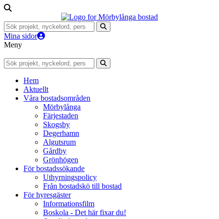
Mina sidor
Meny
Hem
Aktuellt
Våra bostadsområden
Mörbylånga
Färjestaden
Skogsby
Degerhamn
Algutsrum
Gårdby
Grönhögen
För bostadssökande
Uthyrningspolicy
Från bostadskö till bostad
För hyresgäster
Informationsfilm
Boskola - Det här fixar du!