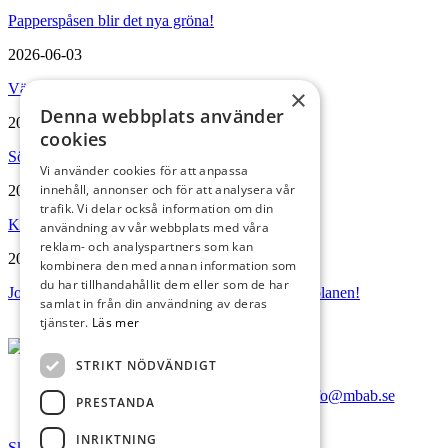
Papperspåsen blir det nya gröna!
2026-06-03
Vädersäkra sommarfesten!
×
Denna webbplats använder
2026-04-09
cookies
Söker du en ny lokal till din verksamhet?
Vi använder cookies för att anpassa
innehåll, annonser och för att analysera vår
2025-08-04
trafik. Vi delar också information om din
Kundnöjdheten uppåt i Mörbylånga Bostads AB
användning av vår webbplats med våra
reklam- och analyspartners som kan
2025-03-05
kombinera den med annan information som
du har tillhandahållit dem eller som de har
Joakim Lantz – En förebild både på och utanför planen!
samlat in från din användning av deras
tjänster.
Läs mer
STRIKT NÖDVÄNDIGT
Köpmangatan 32, 386 50 Mörbylånga |
info@mbab.se
PRESTANDA
INRIKTNING
Skip to content