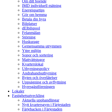
Om ditt boende
IMD individuell mätning
Energispartips
Gör om hemma
Betala din hyra
Bilplatser
dElbilspool
Felanmälan
Störning
Huskurage
Gemensamma utrymmen
Yttre miljön
Sopor och sortering
Mattvättstugor
Kvarterslokal
Uthyrningspolicy
Andrahandsuthyrning
Byten och överlåtelser
Uppsägning och avflyttning
Hyresgästföreningen
Lokaler
Fastighetsutveckling
Aktuella upphandlingar
Nytt kvartersgym i Färjestaden
Färjebacken i Färjestaden