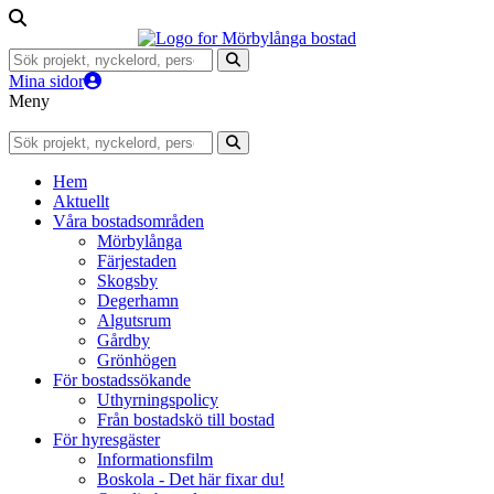
Mina sidor
Meny
Hem
Aktuellt
Våra bostadsområden
Mörbylånga
Färjestaden
Skogsby
Degerhamn
Algutsrum
Gårdby
Grönhögen
För bostadssökande
Uthyrningspolicy
Från bostadskö till bostad
För hyresgäster
Informationsfilm
Boskola - Det här fixar du!