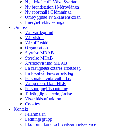
Nya lokaler till Växa Sverige
Ny brandstation i Mörbylånga
Ny sporthall i Glömminge
Ombyggnad av Skansenskolan
Energieffektiviseringar
Om oss
Vår värdegrund
Vår vision
Vår affärsidé
Organisation
Styrelse MBAB
Styrelse MFAB
Årsredovisning MBAB
En fastighetsskötares arbetsdag
En lokalvårdares arbetsdag
Personalen vidareutbildas
Vår personal kan HLR
Personuppgiftshantering
Tillgänglighetsredogörelse
Visselblåsarfunktion
Cookies
Kontakt
Felanmälan
Ledningsgrupp
Ekonomi, kund och verksamhetsservice