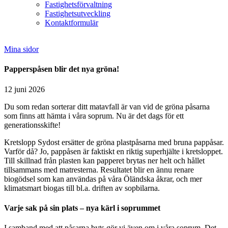
Fastighetsförvaltning
Fastighetsutveckling
Kontaktformulär
Mina sidor
Papperspåsen blir det nya gröna!
12 juni 2026
Du som redan sorterar ditt matavfall är van vid de gröna påsarna
som finns att hämta i våra soprum. Nu är det dags för ett
generationsskifte!
Kretslopp Sydost ersätter de gröna plastpåsarna med bruna pappåsar.
Varför då? Jo, pappåsen är faktiskt en riktig superhjälte i kretsloppet.
Till skillnad från plasten kan papperet brytas ner helt och hållet
tillsammans med matresterna. Resultatet blir en ännu renare
biogödsel som kan användas på våra Öländska åkrar, och mer
klimatsmart biogas till bl.a. driften av sopbilarna.
Varje sak på sin plats – nya kärl i soprummet
I samband med att påsarna byts gör vi även om i våra soprum. Det