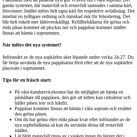
gamla systemet, där matavfall och restavfall samsades i samma kärl,
försvinner. Istället införs helt egna kärl för respektive avfallsslag. Det
innebär en tydligare ordning och minskad risk för felsortering. Det
blir helt enkelt mer lättöverskådligt. Refillbehållarna för gröna och
röda påsar kommer att plockas ner och pappåsar kommer istället
finnas att hämta i soprummen.
När införs det nya systemet?
Införandet av de nya sopkärlen sker löpande under vecka 24-27. Du
får börja använda de nya pappåsarna först efter att de nya sopkärlen
placerats i soprummet.
Tips för en fräsch start:
På våra kundservicekontor har du möjlighet att hämta en
påshållare till pappåsen, den gör att luften kan cirkulerar och
håller påsen torr och luktfri.
Pappåsar kommer finnas att hämta i våra soprum och ersätter
den gröna påsen.
Om du har gröna eller röda påsar kvar efter införandet av de
nya sopbehållarna så kan du använda dessa till restavfall
istället.
Låt blött matavfall rinna av i vasken innan du lägger det i